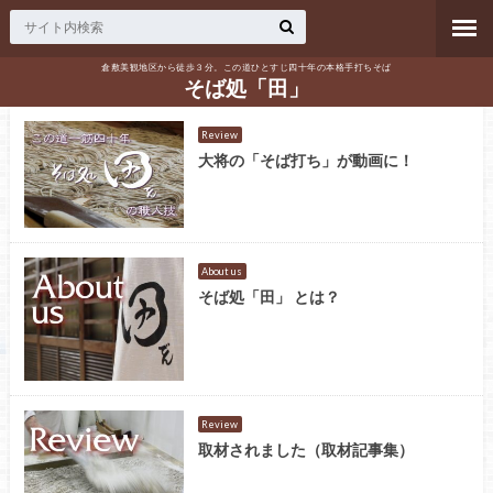
倉敷美観地区から徒歩３分。この道ひとすじ四十年の本格手打ちそば
そば処「田」
Review
大将の「そば打ち」が動画に！
About us
そば処「田」 とは？
Review
取材されました（取材記事集）