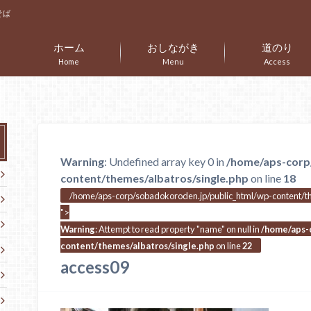
そば
ホーム
おしながき
道のり
Home
Menu
Access
Warning
: Undefined array key 0 in
/home/aps-corp
content/themes/albatros/single.php
on line
18
/home/aps-corp/sobadokoroden.jp/public_html/wp-content/the
">
Warning
: Attempt to read property "name" on null in
/home/aps-
content/themes/albatros/single.php
on line
22
access09