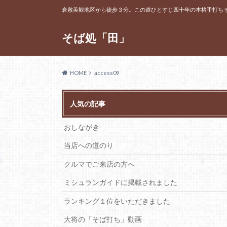
倉敷美観地区から徒歩３分。この道ひとすじ四十年の本格手打ち
そば処「田」
HOME
access09
人気の記事
おしながき
当店への道のり
クルマでご来店の方へ
ミシュランガイドに掲載されました
ランキング１位をいただきました
大将の「そば打ち」動画