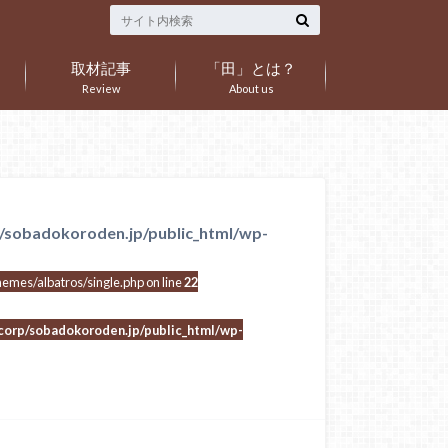
取材記事
「田」とは？
Review
About us
/sobadokoroden.jp/public_html/wp-
mes/albatros/single.php on line
22
corp/sobadokoroden.jp/public_html/wp-