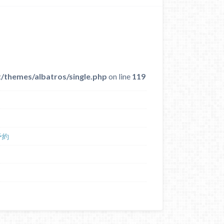
/themes/albatros/single.php
on line
119
予約